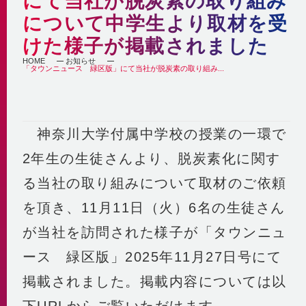
にて当社が脱炭素の取り組み
自社の取組み
街づくりへの貢献
について中学生より取材を受
企業理念・行動指針
BCP
経済性
けた様子が掲載されました
2030ビジョン
非常時を含めた安定供給
環境性
HOME
お知らせ
BCP基本計画
「タウンニュース 緑区版」にて当社が脱炭素の取り組み...
みなとみらい21中央地区の地域冷暖房
決算情報・熱販売状況
地域連携
供給エリア
各種公開情報
地域への参画
供給設備
建築物省エネ法
神奈川大学付属中学校の授業の一環で
教育機関との連携
センタープラント
地球温暖化対策計画書
地域貢献活動
第2プラント
2年生の生徒さんより、脱炭素化に関す
省エネ法 定期報告書・中長期計画書
第3プラント
人材育成と多様な働き方
る当社の取り組みについて取材のご依頼
熱供給事業者別排出係数
主要設備
横浜市環境保全協定
取得認証
を頂き、11月11日（火）6名の生徒さん
地域導管
パートナーシップ構築宣言
が当社を訪問された様子が「タウンニュ
会社紹介動画
1分でわかるみなとみらい21熱供給
ース 緑区版」2025年11月27日号にて
掲載されました。掲載内容については以
下URLからご覧いただけます。