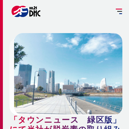
掘削工事を予定されている方へ
設備管理受託のご案内
お客さま専用ページ
JP
EN
大
中
小
INFORMATION
ご挨拶
みなとみらい21熱供給のサステナビリティ
お知らせ
事業概要 ～地域冷暖房とは～
企業情報
メディア
脱炭素への取組み
更新情報
地域冷暖房の仕組み
脱炭素関連サービスの提供
会社概要
メニューを閉じる
最新鋭設備の導入
熱供給
個別冷暖房との相違点
「タウンニュース 緑区版」
省エネ・省コストの両立
事業沿革
地域冷暖房の特性