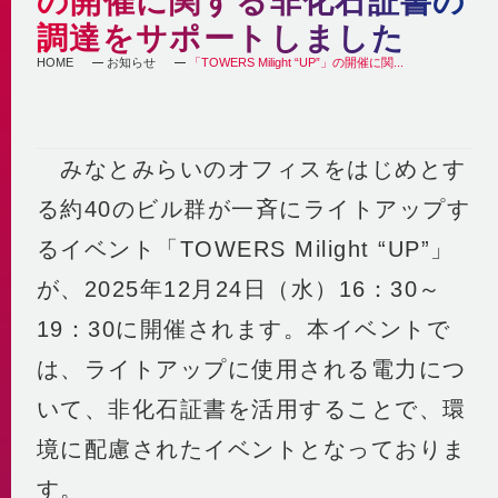
の開催に関する非化石証書の
自社の取組み
街づくりへの貢献
調達をサポートしました
企業理念・行動指針
BCP
経済性
HOME
お知らせ
「TOWERS Milight “UP”」の開催に関...
2030ビジョン
非常時を含めた安定供給
環境性
BCP基本計画
みなとみらい21中央地区の地域冷暖房
決算情報・熱販売状況
地域連携
供給エリア
みなとみらいのオフィスをはじめとす
各種公開情報
地域への参画
供給設備
る約40のビル群が一斉にライトアップす
建築物省エネ法
教育機関との連携
センタープラント
地球温暖化対策計画書
るイベント「TOWERS Milight “UP”」
地域貢献活動
第2プラント
省エネ法 定期報告書・中長期計画書
第3プラント
が、2025年12月24日（水）16：30～
人材育成と多様な働き方
熱供給事業者別排出係数
主要設備
19：30に開催されます。本イベントで
横浜市環境保全協定
取得認証
地域導管
パートナーシップ構築宣言
は、ライトアップに使用される電力につ
会社紹介動画
1分でわかるみなとみらい21熱供給
いて、非化石証書を活用することで、環
境に配慮されたイベントとなっておりま
す。