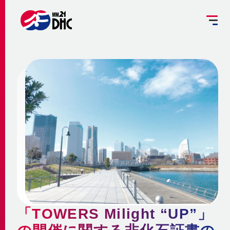
掘削工事を予定されている方へ
設備管理受託のご案内
お客さま専用ページ
JP
EN
大
中
小
INFORMATION
ご挨拶
みなとみらい21熱供給のサステナビリティ
お知らせ
事業概要 ～地域冷暖房とは～
企業情報
メディア
脱炭素への取組み
更新情報
地域冷暖房の仕組み
脱炭素関連サービスの提供
会社概要
メニューを閉じる
最新鋭設備の導入
熱供給
個別冷暖房との相違点
「TOWERS Milight “UP”」
省エネ・省コストの両立
事業沿革
地域冷暖房の特性