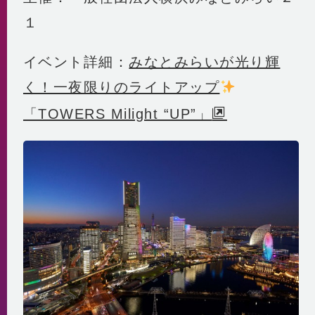
１
イベント詳細：
みなとみらいが光り輝
く！一夜限りのライトアップ
「TOWERS Milight “UP”」