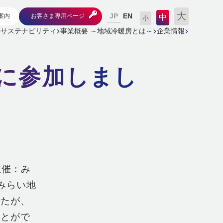
大
JP
案内
お客さま専用ページ
EN
中
小
のサステナビリティ
事業概要 ～地域冷暖房とは～
企業情報
6に参加しまし
主催：み
みらい地
したが、
ことがで