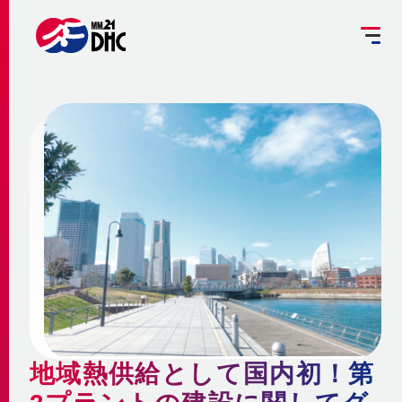
掘削工事を予定されている方へ
設備管理受託のご案内
お客さま専用ページ
JP
EN
大
中
小
INFORMATION
ご挨拶
みなとみらい21熱供給のサステナビリティ
お知らせ
事業概要 ～地域冷暖房とは～
企業情報
メディア
脱炭素への取組み
更新情報
地域冷暖房の仕組み
脱炭素関連サービスの提供
会社概要
メニューを閉じる
最新鋭設備の導入
熱供給
個別冷暖房との相違点
地域熱供給として国内初！第
省エネ・省コストの両立
事業沿革
地域冷暖房の特性