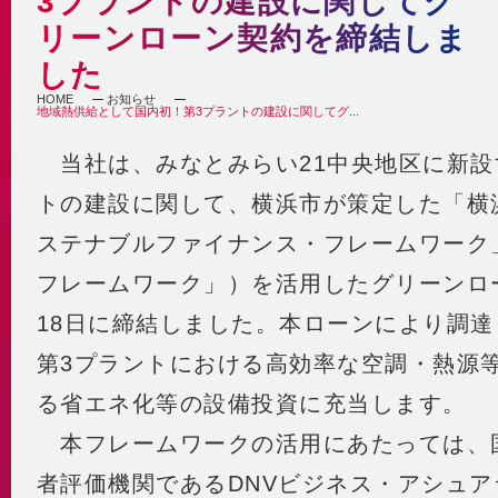
3プラントの建設に関してグ
自社の取組み
街づくりへの貢献
リーンローン契約を締結しま
企業理念・行動指針
BCP
経済性
した
2030ビジョン
非常時を含めた安定供給
環境性
HOME
お知らせ
BCP基本計画
地域熱供給として国内初！第3プラントの建設に関してグ...
みなとみらい21中央地区の地域冷暖房
決算情報・熱販売状況
地域連携
当社は、みなとみらい21中央地区に新設
供給エリア
各種公開情報
地域への参画
供給設備
トの建設に関して、横浜市が策定した「横
建築物省エネ法
教育機関との連携
センタープラント
ステナブルファイナンス・フレームワーク
地球温暖化対策計画書
地域貢献活動
第2プラント
省エネ法 定期報告書・中長期計画書
フレームワーク」）を活用したグリーンロ
第3プラント
人材育成と多様な働き方
熱供給事業者別排出係数
主要設備
18日に締結しました。本ローンにより調
横浜市環境保全協定
取得認証
地域導管
第3プラントにおける高効率な空調・熱源
パートナーシップ構築宣言
会社紹介動画
1分でわかるみなとみらい21熱供給
る省エネ化等の設備投資に充当します。
本フレームワークの活用にあたっては、
者評価機関であるDNVビジネス・アシュ