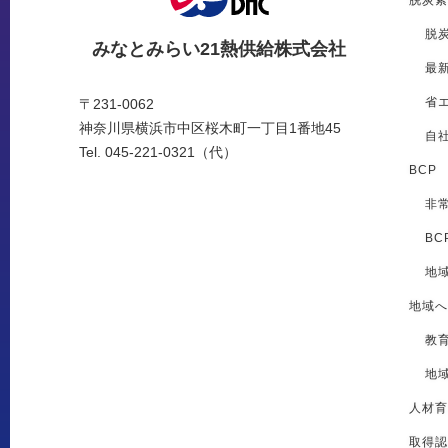
脱炭素
脱
みなとみらい21熱供給株式会社
最
省
〒231-0062
神奈川県横浜市中区桜木町一丁目1番地45
自
Tel. 045-221-0321（代）
BCP
非
BC
地
地域へ
教
地
人材育
取得認