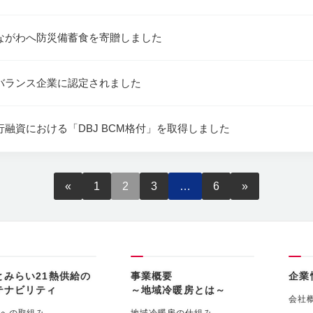
ながわへ防災備蓄食を寄贈しました
バランス企業に認定されました
融資における「DBJ BCM格付」を取得しました
«
1
2
3
…
6
»
とみらい21熱供給の
事業概要
企業
テナビリティ
～地域冷暖房とは～
会社