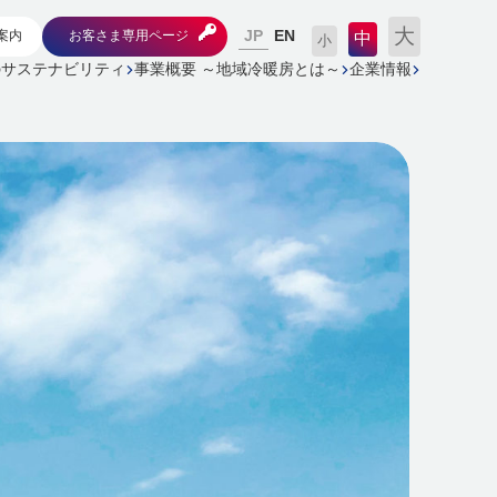
大
JP
案内
お客さま専用ページ
EN
中
小
のサステナビリティ
事業概要 ～地域冷暖房とは～
企業情報