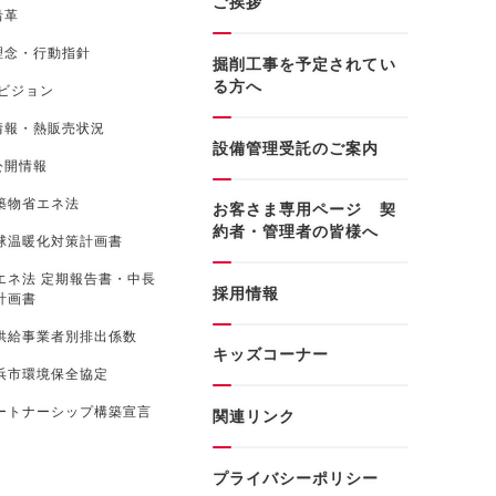
ご挨拶
沿革
理念・行動指針
掘削工事を予定されてい
る方へ
0ビジョン
情報・熱販売状況
設備管理受託のご案内
公開情報
築物省エネ法
お客さま専用ページ 契
約者・管理者の皆様へ
球温暖化対策計画書
エネ法 定期報告書・中長
採用情報
計画書
供給事業者別排出係数
キッズコーナー
浜市環境保全協定
ートナーシップ構築宣言
関連リンク
プライバシーポリシー