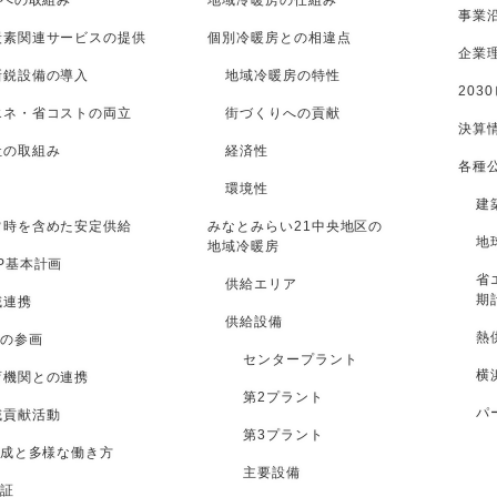
への取組み
地域冷暖房の仕組み
事業
炭素関連サービスの提供
個別冷暖房との相違点
企業
新鋭設備の導入
地域冷暖房の特性
203
エネ・省コストの両立
街づくりへの貢献
決算
社の取組み
経済性
各種
環境性
建
常時を含めた安定供給
みなとみらい21中央地区の
地
地域冷暖房
P基本計画
省
供給エリア
期
域連携
供給設備
熱
の参画
センタープラント
横
育機関との連携
第2プラント
パ
域貢献活動
第3プラント
成と多様な働き方
主要設備
証