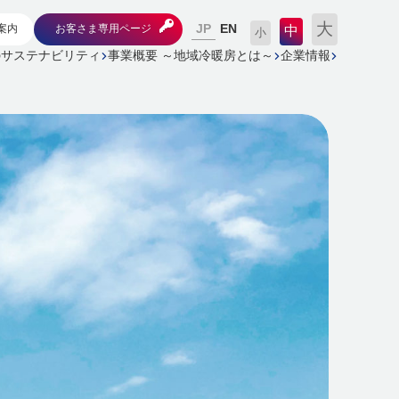
大
JP
案内
お客さま専用ページ
EN
中
小
のサステナビリティ
事業概要 ～地域冷暖房とは～
企業情報