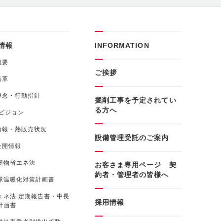
情報
INFORMATION
概要
ご挨拶
沿革
理念・行動指針
掘削工事を予定されてい
る方へ
0ビジョン
情報・熱販売状況
設備管理受託のご案内
公開情報
築物省エネ法
お客さま専用ページ 契
約者・管理者の皆様へ
球温暖化対策計画書
エネ法 定期報告書・中長
採用情報
計画書