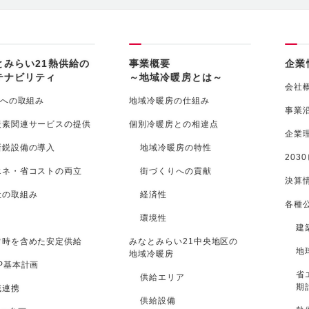
とみらい21熱供給の
事業概要
企業
テナビリティ
～地域冷暖房とは～
会社
への取組み
地域冷暖房の仕組み
事業
炭素関連サービスの提供
個別冷暖房との相違点
企業
新鋭設備の導入
地域冷暖房の特性
203
エネ・省コストの両立
街づくりへの貢献
決算
社の取組み
経済性
各種
環境性
建
常時を含めた安定供給
みなとみらい21中央地区の
地
地域冷暖房
P基本計画
省
供給エリア
期
域連携
供給設備