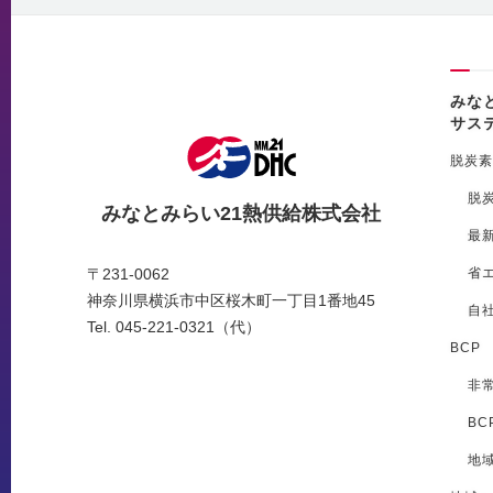
みな
サス
脱炭素
脱
みなとみらい21熱供給株式会社
最
省
〒231-0062
神奈川県横浜市中区桜木町一丁目1番地45
自
Tel. 045-221-0321（代）
BCP
非
BC
地