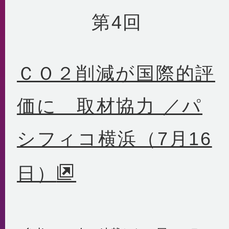
第4回
ＣＯ２削減が国際的評
価に 取材協力 ／パ
シフィコ横浜（7月16
日）