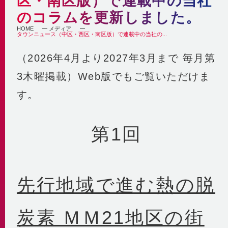
区・南区版）で連載中の当社
自社の取組み
街づくりへの貢献
のコラムを更新しました。
企業理念・行動指針
BCP
経済性
HOME
メディア
タウンニュース（中区・西区・南区版）で連載中の当社の...
2030ビジョン
非常時を含めた安定供給
環境性
BCP基本計画
みなとみらい21中央地区の地域冷暖房
（2026年4月より2027年3月まで 毎月第
決算情報・熱販売状況
地域連携
供給エリア
3木曜掲載）Web版でもご覧いただけま
各種公開情報
地域への参画
供給設備
す。
建築物省エネ法
教育機関との連携
センタープラント
地球温暖化対策計画書
地域貢献活動
第2プラント
省エネ法 定期報告書・中長期計画書
第1回
第3プラント
人材育成と多様な働き方
熱供給事業者別排出係数
主要設備
横浜市環境保全協定
取得認証
地域導管
パートナーシップ構築宣言
会社紹介動画
先行地域で進む熱の脱
1分でわかるみなとみらい21熱供給
炭素 ＭＭ21地区の街