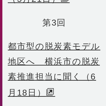
第3回
都市型の脱炭素モデル
地区へ 横浜市の脱炭
素推進担当に聞く（6
月18日）