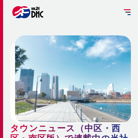
掘削工事を予定されている方へ
設備管理受託のご案内
お客さま専用ページ
JP
EN
大
中
小
INFORMATION
ご挨拶
みなとみらい21熱供給のサステナビリティ
お知らせ
事業概要 ～地域冷暖房とは～
企業情報
メディア
脱炭素への取組み
更新情報
地域冷暖房の仕組み
脱炭素関連サービスの提供
会社概要
メニューを閉じる
最新鋭設備の導入
熱供給
個別冷暖房との相違点
タウンニュース（中区・西
省エネ・省コストの両立
事業沿革
地域冷暖房の特性