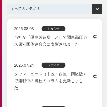
自社の取組み
街づくりへの貢献
企業理念・行動指針
BCP
経済性
2030ビジョン
非常時を含めた安定供給
環境性
BCP基本計画
みなとみらい21中央地区の地域冷暖房
決算情報・熱販売状況
2026.08.03
お知らせ
地域連携
供給エリア
当社が「優良製造所」として関東高圧ガ
各種公開情報
地域への参画
供給設備
ス保安団体連合会に表彰されました
建築物省エネ法
教育機関との連携
センタープラント
地球温暖化対策計画書
地域貢献活動
第2プラント
省エネ法 定期報告書・中長期計画書
第3プラント
人材育成と多様な働き方
2026.07.24
熱供給事業者別排出係数
メディア
主要設備
横浜市環境保全協定
取得認証
地域導管
タウンニュース（中区・西区・南区版）
パートナーシップ構築宣言
で連載中の当社のコラムを更新しまし
会社紹介動画
1分でわかるみなとみらい21熱供給
た。