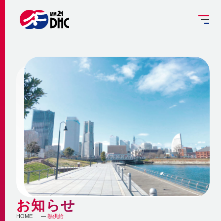
掘削工事を予定されている方へ
設備管理受託のご案内
お客さま専用ページ
JP
EN
大
中
小
INFORMATION
ご挨拶
みなとみらい21熱供給のサステナビリティ
お知らせ
事業概要 ～地域冷暖房とは～
企業情報
メディア
脱炭素への取組み
更新情報
地域冷暖房の仕組み
脱炭素関連サービスの提供
会社概要
メニューを閉じる
最新鋭設備の導入
熱供給
個別冷暖房との相違点
お知らせ
省エネ・省コストの両立
事業沿革
HOME
熱供給
地域冷暖房の特性