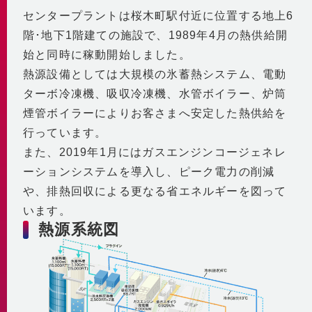
自社の取組み
街づくりへの貢献
センタープラントは桜木町駅付近に位置する地上6
企業理念・行動指針
BCP
経済性
階･地下1階建ての施設で、1989年4月の熱供給開
2030ビジョン
非常時を含めた安定供給
環境性
始と同時に稼動開始しました。
BCP基本計画
熱源設備としては大規模の氷蓄熱システム、電動
みなとみらい21中央地区の地域冷暖房
決算情報・熱販売状況
地域連携
ターボ冷凍機、吸収冷凍機、水管ボイラー、炉筒
供給エリア
各種公開情報
煙管ボイラーによりお客さまへ安定した熱供給を
地域への参画
供給設備
建築物省エネ法
行っています。
教育機関との連携
センタープラント
地球温暖化対策計画書
また、2019年1月にはガスエンジンコージェネレ
地域貢献活動
第2プラント
省エネ法 定期報告書・中長期計画書
ーションシステムを導入し、ピーク電力の削減
第3プラント
人材育成と多様な働き方
熱供給事業者別排出係数
や、排熱回収による更なる省エネルギーを図って
主要設備
横浜市環境保全協定
取得認証
います。
地域導管
パートナーシップ構築宣言
熱源系統図
会社紹介動画
1分でわかるみなとみらい21熱供給