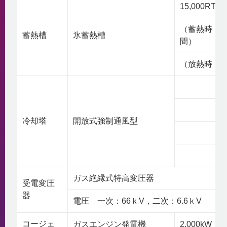
15,000RTh
（蓄熱時 3,0
蓄熱槽
氷蓄熱槽
間）
（放熱時 5,
冷却塔
開放式強制通風型
ガス絶縁式特高変圧器
受電変圧
器
電圧 一次：66ｋV，二次：6.6ｋV
コージェ
ガスエンジン発電機
2,000kW