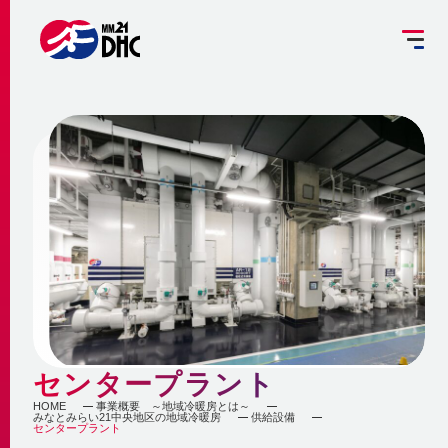
掘削工事を予定されている方へ
設備管理受託のご案内
お客さま専用ページ
JP
EN
大
中
小
INFORMATION
ご挨拶
みなとみらい21熱供給のサステナビリティ
お知らせ
事業概要 ～地域冷暖房とは～
企業情報
メディア
脱炭素への取組み
更新情報
地域冷暖房の仕組み
脱炭素関連サービスの提供
センタープラント
会社概要
メニューを閉じる
最新鋭設備の導入
熱供給
個別冷暖房との相違点
HOME
事業概要 ～地域冷暖房とは～
みなとみらい21中央地区の地域冷暖房
供給設備
省エネ・省コストの両立
センタープラント
事業沿革
地域冷暖房の特性