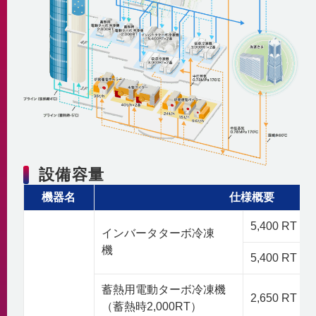
設備容量
機器名
仕様概要
5,400 RT
インバータターボ冷凍
機
5,400 RT
蓄熱用電動ターボ冷凍機
2,650 RT
（蓄熱時2,000RT）