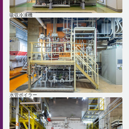
吸収冷凍機
水管ボイラー