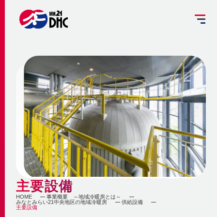
掘削工事を予定されている方へ
設備管理受託のご案内
お客さま専用ページ
JP
EN
大
中
小
INFORMATION
ご挨拶
みなとみらい21熱供給のサステナビリティ
お知らせ
事業概要 ～地域冷暖房とは～
企業情報
メディア
脱炭素への取組み
更新情報
地域冷暖房の仕組み
脱炭素関連サービスの提供
主要設備
会社概要
メニューを閉じる
最新鋭設備の導入
熱供給
個別冷暖房との相違点
HOME
事業概要 ～地域冷暖房とは～
みなとみらい21中央地区の地域冷暖房
供給設備
省エネ・省コストの両立
主要設備
事業沿革
地域冷暖房の特性