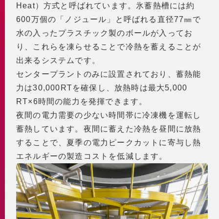
Heat）方式と呼ばれています。氷蓄熱槽には約
600万個の「ノジュール」と呼ばれる直径77㎜で
水の入ったプラスチック製のボールが入ってお
り、これらを凍らせることで冷熱を蓄えることが
出来るシステムです。
センタープラントのみに設置されており、蓄熱能
力は30,000RTを確保し、放熱時は最大5,000
RT×6時間の能力を発揮できます。
夜間の電力需要の少ない時間帯に冷凍機を運転し
蓄熱しています。夜間に蓄えた冷熱を昼間に放熱
することで、夏季の電力ピークカットに寄与し熱
エネルギーの製造コストを低減します。