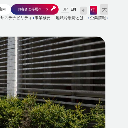
大
JP
案内
お客さま専用ページ
EN
中
小
のサステナビリティ
事業概要 ～地域冷暖房とは～
企業情報