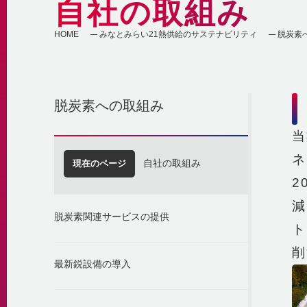
自社の取組み
HOME
みなとみらい21熱供給のサステナビリティ
脱炭素
脱炭素への取組み
当
ネ
現在のページ
自社の取組み
2
減
脱炭素関連サービスの提供
ト
削
最新鋭設備の導入