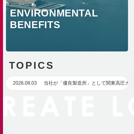
自社の取組み
街づくりへの貢献
企業理念・行動指針
ENVIRONMENTAL
BCP
経済性
2030ビジョン
BENEFITS
非常時を含めた安定供給
環境性
BCP基本計画
みなとみらい21中央地区の地域冷暖房
決算情報・熱販売状況
地域連携
供給エリア
各種公開情報
地域への参画
供給設備
建築物省エネ法
教育機関との連携
センタープラント
TOPICS
地球温暖化対策計画書
地域貢献活動
第2プラント
省エネ法 定期報告書・中長期計画書
第3プラント
人材育成と多様な働き方
熱供給事業者別排出係数
2026.08.03
主要設備
横浜市環境保全協定
取得認証
地域導管
パートナーシップ構築宣言
会社紹介動画
1分でわかるみなとみらい21熱供給