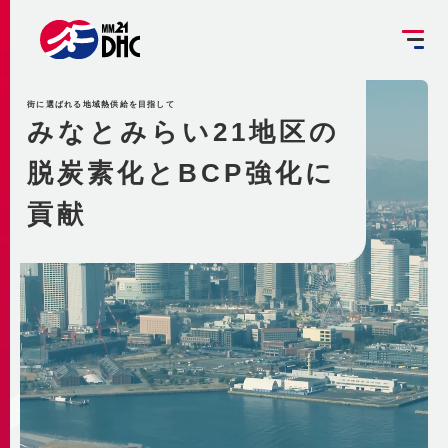
掘削工事を予定されている方へ
街に選ばれる地域熱供給を目指して
設備管理受託のご案内
みなとみらい21地区の
お客さま専用ページ
脱炭素化とBCP強化に
JP
EN
大
中
小
貢献
INFORMATION
ご挨拶
みなとみらい21熱供給のサステナビリティ
お知らせ
事業概要 ～地域冷暖房とは～
企業情報
メディア
脱炭素への取組み
更新情報
地域冷暖房の仕組み
脱炭素関連サービスの提供
会社概要
メニューを閉じる
最新鋭設備の導入
熱供給
個別冷暖房との相違点
省エネ・省コストの両立
事業沿革
地域冷暖房の特性