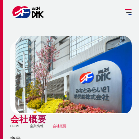
掘削工事を予定されている方へ
設備管理受託のご案内
お客さま専用ページ
JP
EN
大
中
小
INFORMATION
ご挨拶
みなとみらい21熱供給のサステナビリティ
お知らせ
事業概要 ～地域冷暖房とは～
企業情報
メディア
脱炭素への取組み
更新情報
地域冷暖房の仕組み
脱炭素関連サービスの提供
会社概要
会社概要
メニューを閉じる
最新鋭設備の導入
熱供給
個別冷暖房との相違点
HOME
企業情報
会社概要
省エネ・省コストの両立
事業沿革
地域冷暖房の特性