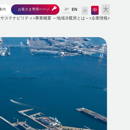
大
JP
案内
お客さま専用ページ
EN
中
小
のサステナビリティ
事業概要 ～地域冷暖房とは～
企業情報