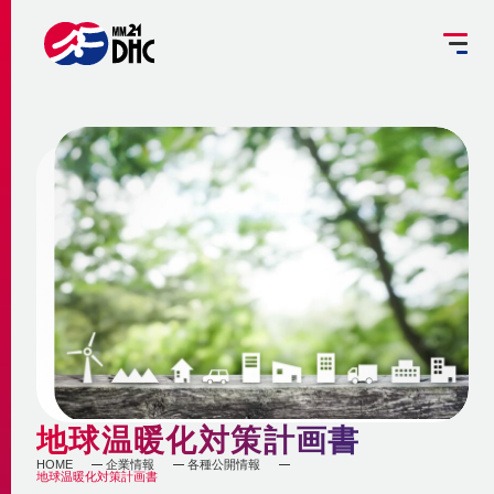
掘削工事を予定されている方へ
設備管理受託のご案内
お客さま専用ページ
JP
EN
大
中
小
INFORMATION
ご挨拶
みなとみらい21熱供給のサステナビリティ
お知らせ
事業概要 ～地域冷暖房とは～
企業情報
メディア
脱炭素への取組み
更新情報
地域冷暖房の仕組み
脱炭素関連サービスの提供
地球温暖化対策計画書
会社概要
メニューを閉じる
最新鋭設備の導入
熱供給
個別冷暖房との相違点
HOME
企業情報
各種公開情報
省エネ・省コストの両立
地球温暖化対策計画書
事業沿革
地域冷暖房の特性