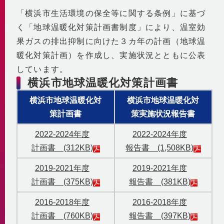
自社の取組み
街づくりへの貢献
「横浜市生活環境の保全等に関する条例」に基づ
企業理念・行動指針
BCP
経済性
く「地球温暖化対策計画書制度」により、温室効
2030ビジョン
非常時を含めた安定供給
環境性
果ガスの排出抑制に向けた３カ年の計画（地球温
BCP基本計画
みなとみらい21中央地区の地域冷暖房
暖化対策計画）を作成し、実施状況とともに公表
決算情報・熱販売状況
地域連携
しています。
供給エリア
各種公開情報
横浜市地球温暖化対策計画書
地域への参画
供給設備
建築物省エネ法
教育機関との連携
センタープラント
横浜市地球温暖化対
横浜市地球温暖化対
地球温暖化対策計画書
地域貢献活動
第2プラント
策計画書
策実施状況報告書
省エネ法 定期報告書・中長期計画書
第3プラント
人材育成と多様な働き方
2022-2024年度
2022-2024年度
熱供給事業者別排出係数
主要設備
計画書 (312KB)
報告書 (1,508KB)
横浜市環境保全協定
取得認証
地域導管
パートナーシップ構築宣言
2019-2021年度
2019-2021年度
会社紹介動画
1分でわかるみなとみらい21熱供給
計画書 (375KB)
報告書 (381KB)
2016-2018年度
2016-2018年度
計画書 (760KB)
報告書 (397KB)