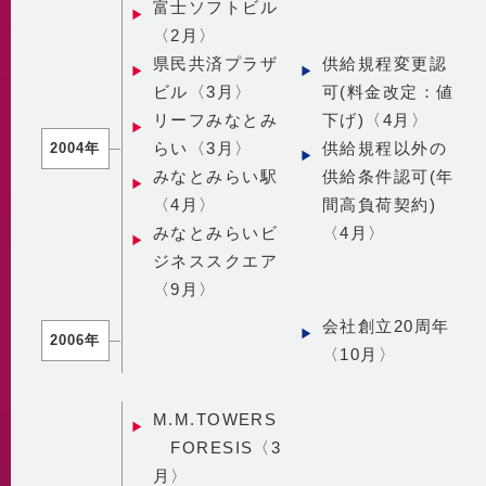
富士ソフトビル
〈2月〉
県民共済プラザ
供給規程変更認
ビル〈3月〉
可(料金改定：値
リーフみなとみ
下げ)〈4月〉
らい〈3月〉
供給規程以外の
2004年
みなとみらい駅
供給条件認可(年
〈4月〉
間高負荷契約)
みなとみらいビ
〈4月〉
ジネススクエア
〈9月〉
会社創立20周年
2006年
〈10月〉
M.M.TOWERS
FORESIS〈3
月〉