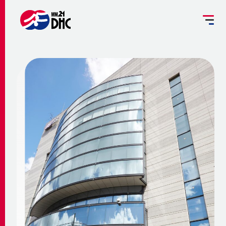
掘削工事を予定されている方へ
設備管理受託のご案内
お客さま専用ページ
JP
EN
大
中
小
INFORMATION
ご挨拶
みなとみらい21熱供給のサステナビリティ
お知らせ
事業概要 ～地域冷暖房とは～
企業情報
メディア
脱炭素への取組み
更新情報
地域冷暖房の仕組み
脱炭素関連サービスの提供
会社概要
メニューを閉じる
最新鋭設備の導入
熱供給
個別冷暖房との相違点
省エネ・省コストの両立
事業沿革
地域冷暖房の特性