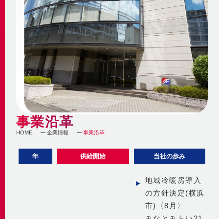
自社の取組み
街づくりへの貢献
企業理念・行動指針
BCP
経済性
2030ビジョン
非常時を含めた安定供給
環境性
BCP基本計画
みなとみらい21中央地区の地域冷暖房
決算情報・熱販売状況
地域連携
供給エリア
各種公開情報
地域への参画
供給設備
建築物省エネ法
教育機関との連携
センタープラント
地球温暖化対策計画書
地域貢献活動
第2プラント
事業沿革
省エネ法 定期報告書・中長期計画書
第3プラント
人材育成と多様な働き方
熱供給事業者別排出係数
HOME
企業情報
事業沿革
主要設備
横浜市環境保全協定
取得認証
地域導管
年
供給開始
当社の歩み
パートナーシップ構築宣言
会社紹介動画
1分でわかるみなとみらい21熱供給
地域冷暖房導入
の方針決定(横浜
市)〈8月〉
みなとみらい21