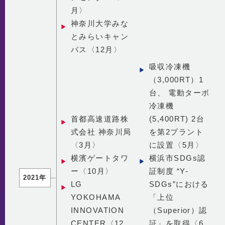
月〉
神奈川大学みな
とみらいキャン
パス〈12月〉
吸収冷凍機
（3,000RT）1
台、 電動ターボ
冷凍機
首都高速道路株
(5,400RT) 2台
式会社 神奈川局
を第2プラント
〈3月〉
に設置〈5月〉
横濱ゲートタワ
横浜市SDGs認
ー〈10月〉
証制度 “Y-
2021年
LG
SDGs”における
YOKOHAMA
「上位
INNOVATION
（Superior）認
CENTER〈12
証」を取得〈6