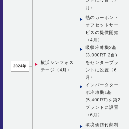
ントに設置〈7
月〉
熱のカーボン・
オフセットサー
ビスの提供開始
〈4月〉
吸収冷凍機2基
(3,000RT 2台)
横浜シンフォス
をセンタープラ
2024年
テージ〈4月〉
ントに設置〈6
月〉
インバータター
ボ冷凍機1基
(5,400RT)を第2
プラントに設置
〈6月〉
環境価値付熱料