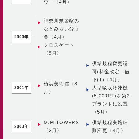
ワー〈4月〉
神奈川県警察み
なとみらい分庁
舎〈4月〉
2000年
クロスゲート
〈9月〉
供給規程変更認
可(料金改定：値
下げ)〈4月〉
横浜美術館〈8
大型吸収冷凍機
2001年
月〉
(5,000RT)を第2
プラントに設置
〈5月〉
M.M.TOWERS
供給規程実施細
2003年
〈2月〉
則変更〈4月〉