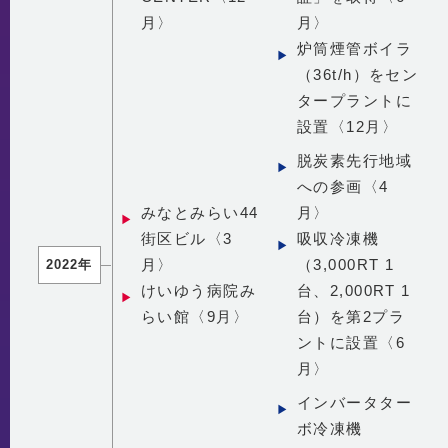
月〉
月〉
炉筒煙管ボイラ
（36t/h）をセン
タープラントに
設置〈12月〉
脱炭素先行地域
への参画〈4
みなとみらい44
月〉
街区ビル〈3
吸収冷凍機
月〉
（3,000RT 1
2022年
けいゆう病院み
台、2,000RT 1
らい館〈9月〉
台）を第2プラ
ントに設置〈6
月〉
インバータター
ボ冷凍機