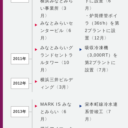
横浜みなとみら
トに設置〈6
い事業所〈3
月〉
月〉
・炉筒煙管ボイ
みなとみらいセ
ラ（36t/h）を第
ンタービル〈6
2プラントに設
月〉
置〈12月〉
みなとみらいグ
吸収冷凍機
ランドセントラ
（3,000RT）を
2011年
ルタワー〈10
第2プラントに
月〉
設置〈7月〉
横浜三井ビルデ
2012年
ィング〈3月〉
MARK IS みな
栄本町線冷水連
とみらい〈6
系管竣工〈7
2013年
月〉
月〉