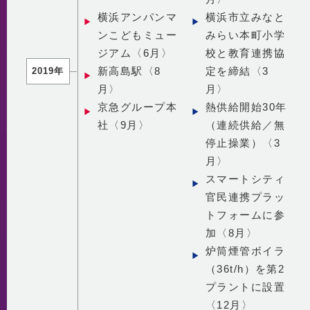
横浜アンパンマ
横浜市立みなと
ンこどもミュー
みらい本町小学
ジアム〈6月〉
校と教育連携協
新高島駅〈8
定を締結〈3
2019年
月〉
月〉
京急グループ本
熱供給開始30年
社〈9月〉
（連続供給／無
停止操業）〈3
月〉
スマートシティ
官民連携プラッ
トフォームに参
加〈8月〉
炉筒煙管ボイラ
（36t/h）を第2
プラントに設置
〈12月〉