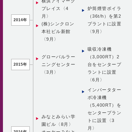
横浜アイマーク
プレイス〈4
炉筒煙管ボイラ
月〉
（36t/h）を第2
2014年
(株)シンクロン
プラントに設置
本社ビル新館
〈9月〉
〈9月〉
吸収冷凍機
グローバルラー
（3,000RT）2
ニングセンター
台をセンタープ
2015年
〈3月〉
ラントに設置
〈6月〉
インバータター
ボ冷凍機
（5,400RT）を
センタープラン
みなとみらい学
トに設置〈3
園ビル〈8月〉
月〉
オーケーみなと
2016年