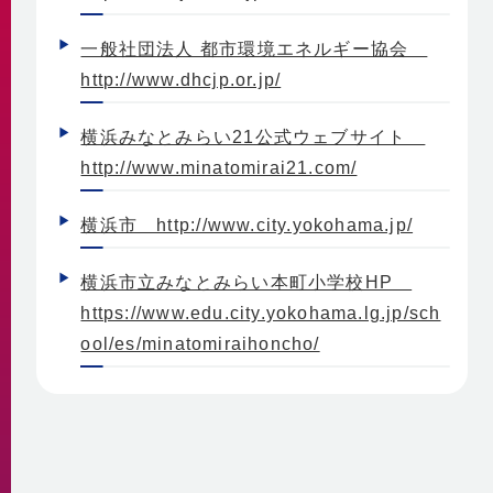
自社の取組み
街づくりへの貢献
企業理念・行動指針
BCP
一般社団法人 都市環境エネルギー協会
経済性
http://www.dhcjp.or.jp/
2030ビジョン
非常時を含めた安定供給
環境性
BCP基本計画
みなとみらい21中央地区の地域冷暖房
決算情報・熱販売状況
横浜みなとみらい21公式ウェブサイト
地域連携
供給エリア
http://www.minatomirai21.com/
各種公開情報
地域への参画
供給設備
建築物省エネ法
教育機関との連携
センタープラント
横浜市 http://www.city.yokohama.jp/
地球温暖化対策計画書
地域貢献活動
第2プラント
省エネ法 定期報告書・中長期計画書
第3プラント
横浜市立みなとみらい本町小学校HP
人材育成と多様な働き方
熱供給事業者別排出係数
主要設備
https://www.edu.city.yokohama.lg.jp/sch
横浜市環境保全協定
取得認証
地域導管
ool/es/minatomiraihoncho/
パートナーシップ構築宣言
会社紹介動画
1分でわかるみなとみらい21熱供給