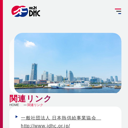
掘削工事を予定されている方へ
設備管理受託のご案内
お客さま専用ページ
JP
EN
大
中
小
INFORMATION
ご挨拶
みなとみらい21熱供給のサステナビリティ
お知らせ
事業概要 ～地域冷暖房とは～
企業情報
メディア
脱炭素への取組み
関連リンク
更新情報
地域冷暖房の仕組み
HOME
関連リンク
脱炭素関連サービスの提供
会社概要
メニューを閉じる
最新鋭設備の導入
熱供給
個別冷暖房との相違点
一般社団法人 日本熱供給事業協会
省エネ・省コストの両立
事業沿革
http://www.jdhc.or.jp/
地域冷暖房の特性