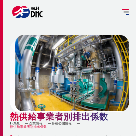
掘削工事を予定されている方へ
設備管理受託のご案内
お客さま専用ページ
JP
EN
大
中
小
INFORMATION
ご挨拶
みなとみらい21熱供給のサステナビリティ
お知らせ
事業概要 ～地域冷暖房とは～
企業情報
メディア
脱炭素への取組み
更新情報
地域冷暖房の仕組み
脱炭素関連サービスの提供
熱供給事業者別排出係数
会社概要
メニューを閉じる
最新鋭設備の導入
熱供給
個別冷暖房との相違点
HOME
企業情報
各種公開情報
熱供給事業者別排出係数
省エネ・省コストの両立
事業沿革
地域冷暖房の特性