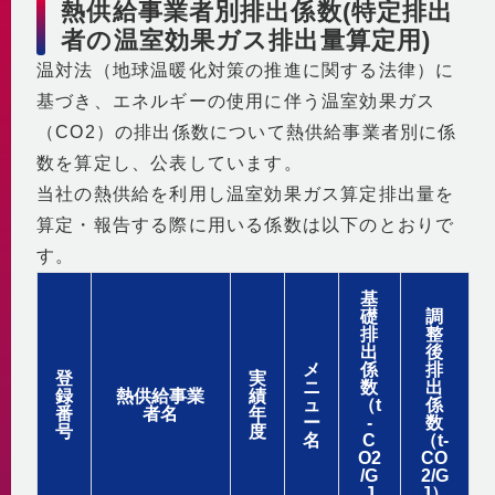
自社の取組み
熱供給事業者別排出係数(特定排出
街づくりへの貢献
企業理念・行動指針
者の温室効果ガス排出量算定用)
BCP
経済性
温対法（地球温暖化対策の推進に関する法律）に
2030ビジョン
非常時を含めた安定供給
環境性
基づき、エネルギーの使用に伴う温室効果ガス
BCP基本計画
みなとみらい21中央地区の地域冷暖房
決算情報・熱販売状況
（CO2）の排出係数について熱供給事業者別に係
地域連携
供給エリア
数を算定し、公表しています。
各種公開情報
地域への参画
供給設備
当社の熱供給を利用し温室効果ガス算定排出量を
建築物省エネ法
教育機関との連携
センタープラント
算定・報告する際に用いる係数は以下のとおりで
地球温暖化対策計画書
地域貢献活動
第2プラント
す。
省エネ法 定期報告書・中長期計画書
第3プラント
人材育成と多様な働き方
基
熱供給事業者別排出係数
主要設備
礎
調
横浜市環境保全協定
取得認証
排
整
地域導管
出
後
パートナーシップ構築宣言
メ
係
排
会社紹介動画
登
実
ニ
数
出
録
熱供給事業
績
1分でわかるみなとみらい21熱供給
ュ
（t
係
番
者名
年
ー
-
数
号
度
名
C
（t-
O2
CO
/G
2/G
J
J）