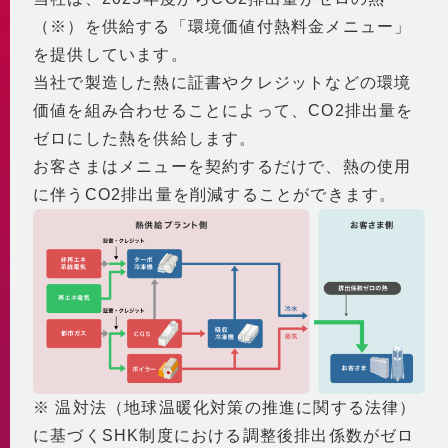
自社の取組み
街づくりへの貢献
（※）を供給する「環境価値付熱料金メニュー」
企業理念・行動指針
BCP
経済性
を提供しています。
2030ビジョン
非常時を含めた安定供給
環境性
当社で製造した熱に証書やクレジットなどの環境
BCP基本計画
みなとみらい21中央地区の地域冷暖房
価値を組み合わせることによって、CO2排出量を
決算情報・熱販売状況
地域連携
ゼロにした熱を供給します。
供給エリア
各種公開情報
地域への参画
お客さまはメニューを契約するだけで、熱の使用
供給設備
建築物省エネ法
に伴うCO2排出量を削減することができます。
教育機関との連携
センタープラント
地球温暖化対策計画書
地域貢献活動
第2プラント
省エネ法 定期報告書・中長期計画書
第3プラント
人材育成と多様な働き方
熱供給事業者別排出係数
主要設備
横浜市環境保全協定
取得認証
地域導管
パートナーシップ構築宣言
会社紹介動画
1分でわかるみなとみらい21熱供給
※ 温対法（地球温暖化対策の推進に関する法律）
に基づくSHK制度における調整後排出係数がゼロ