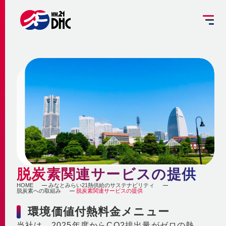
掘削工事を予定されている方へ
設備管理受託のご案内
お客さま専用ページ
JP
EN
大
中
小
INFORMATION
ご挨拶
みなとみらい21熱供給のサステナビリティ
お知らせ
事業概要 ～地域冷暖房とは～
企業情報
メディア
脱炭素への取組み
脱炭素関連サービスの提供
更新情報
地域冷暖房の仕組み
HOME
みなとみらい21熱供給のサステナビリティ
脱炭素関連サービスの提供
脱炭素への取組み
脱炭素関連サービスの提供
会社概要
メニューを閉じる
最新鋭設備の導入
熱供給
個別冷暖房との相違点
環境価値付熱料金メニュー
省エネ・省コストの両立
事業沿革
地域冷暖房の特性
当社は、2025年度からCO2排出量がゼロの熱