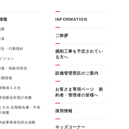
情報
INFORMATION
概要
ご挨拶
沿革
理念・行動指針
掘削工事を予定されてい
る方へ
0ビジョン
情報・熱販売状況
設備管理受託のご案内
公開情報
築物省エネ法
お客さま専用ページ 契
約者・管理者の皆様へ
球温暖化対策計画書
エネ法 定期報告書・中長
採用情報
計画書
供給事業者別排出係数
キッズコーナー