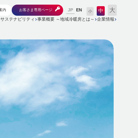
大
JP
案内
お客さま専用ページ
EN
中
小
のサステナビリティ
事業概要 ～地域冷暖房とは～
企業情報