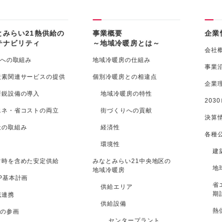
とみらい21熱供給の
事業概要
企業
テナビリティ
～地域冷暖房とは～
会社
への取組み
地域冷暖房の仕組み
事業
炭素関連サービスの提供
個別冷暖房との相違点
企業
新鋭設備の導入
地域冷暖房の特性
203
エネ・省コストの両立
街づくりへの貢献
決算
社の取組み
経済性
各種
環境性
建
常時を含めた安定供給
みなとみらい21中央地区の
地
地域冷暖房
P基本計画
省
供給エリア
期
域連携
供給設備
熱
の参画
センタープラント