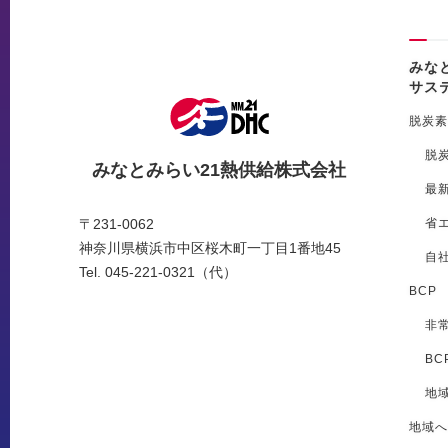
みな
サス
脱炭素
脱
みなとみらい21熱供給株式会社
最
省
〒231-0062
神奈川県横浜市中区桜木町一丁目1番地45
自
Tel. 045-221-0321（代）
BCP
非
BC
地
地域へ