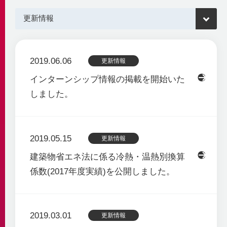
自社の取組み
街づくりへの貢献
企業理念・行動指針
BCP
経済性
2030ビジョン
非常時を含めた安定供給
環境性
BCP基本計画
みなとみらい21中央地区の地域冷暖房
決算情報・熱販売状況
2019.06.06
更新情報
地域連携
供給エリア
インターンシップ情報の掲載を開始いた
各種公開情報
地域への参画
供給設備
しました。
建築物省エネ法
教育機関との連携
センタープラント
地球温暖化対策計画書
地域貢献活動
第2プラント
省エネ法 定期報告書・中長期計画書
第3プラント
人材育成と多様な働き方
2019.05.15
熱供給事業者別排出係数
更新情報
主要設備
横浜市環境保全協定
取得認証
地域導管
建築物省エネ法に係る冷熱・温熱別換算
パートナーシップ構築宣言
係数(2017年度実績)を公開しました。
会社紹介動画
1分でわかるみなとみらい21熱供給
2019.03.01
更新情報