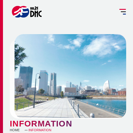
掘削工事を予定されている方へ
設備管理受託のご案内
お客さま専用ページ
JP
EN
大
中
小
INFORMATION
ご挨拶
みなとみらい21熱供給のサステナビリティ
お知らせ
事業概要 ～地域冷暖房とは～
企業情報
メディア
脱炭素への取組み
更新情報
地域冷暖房の仕組み
脱炭素関連サービスの提供
会社概要
メニューを閉じる
最新鋭設備の導入
熱供給
個別冷暖房との相違点
INFORMATION
省エネ・省コストの両立
事業沿革
HOME
INFORMATION
地域冷暖房の特性