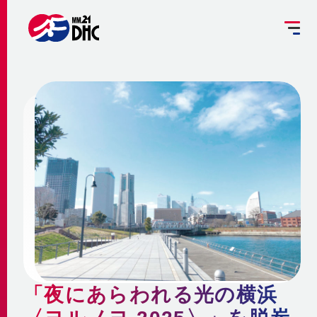
掘削工事を予定されている方へ
設備管理受託のご案内
お客さま専用ページ
JP
EN
大
中
小
INFORMATION
ご挨拶
みなとみらい21熱供給のサステナビリティ
お知らせ
事業概要 ～地域冷暖房とは～
企業情報
メディア
脱炭素への取組み
更新情報
地域冷暖房の仕組み
脱炭素関連サービスの提供
会社概要
メニューを閉じる
最新鋭設備の導入
熱供給
個別冷暖房との相違点
「夜にあらわれる光の横浜
省エネ・省コストの両立
事業沿革
地域冷暖房の特性