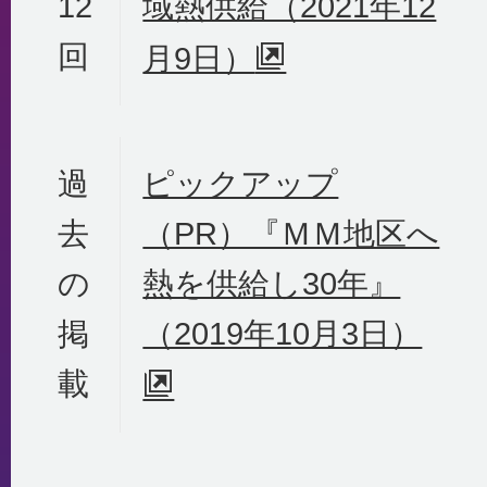
12
域熱供給（2021年12
回
月9日）
過
ピックアップ
去
（PR）『ＭＭ地区へ
の
熱を供給し30年』
掲
（2019年10月3日）
載