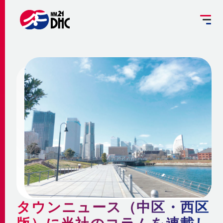
掘削工事を予定されている方へ
設備管理受託のご案内
お客さま専用ページ
JP
EN
大
中
小
INFORMATION
ご挨拶
みなとみらい21熱供給のサステナビリティ
お知らせ
事業概要 ～地域冷暖房とは～
企業情報
メディア
脱炭素への取組み
更新情報
地域冷暖房の仕組み
脱炭素関連サービスの提供
会社概要
メニューを閉じる
最新鋭設備の導入
熱供給
個別冷暖房との相違点
タウンニュース（中区・西区
省エネ・省コストの両立
事業沿革
地域冷暖房の特性