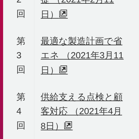
回
日）
第
最適な製造計画で省
3
エネ （2021年3月11
回
日）
第
供給支える点検と顧
4
客対応 （2021年4月
回
8日）