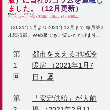
版）に当社のコラムを連載し
自社の取組み
街づくりへの貢献
ました。（12月更新）
企業理念・行動指針
BCP
経済性
HOME
メディア
タウンニュース（中区・西区版）に当社のコラムを連載し...
2030ビジョン
非常時を含めた安定供給
環境性
BCP基本計画
（2021年1月より2021年12月まで 毎月第2
みなとみらい21中央地区の地域冷暖房
決算情報・熱販売状況
地域連携
木曜掲載）Web版でもご覧いただけます。
供給エリア
各種公開情報
地域への参画
供給設備
建築物省エネ法
教育機関との連携
センタープラント
第
都市を支える地域冷
地球温暖化対策計画書
地域貢献活動
第2プラント
省エネ法 定期報告書・中長期計画書
第3プラント
1
暖房 （2021年1月7
人材育成と多様な働き方
熱供給事業者別排出係数
主要設備
横浜市環境保全協定
取得認証
回
日）
地域導管
パートナーシップ構築宣言
会社紹介動画
1分でわかるみなとみらい21熱供給
第
「安定供給」が大前
2
提 （2021年2月11