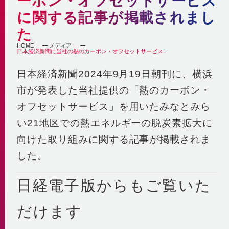
ーボン・オフセットサービス
自社の取組み
街づくりへの貢献
に関する記事が掲載されまし
企業理念・行動指針
BCP
経済性
た
2030ビジョン
非常時を含めた安定供給
環境性
HOME
メディア
BCP基本計画
日本経済新聞に当社の熱のカーボン・オフセットサービス...
みなとみらい21中央地区の地域冷暖房
決算情報・熱販売状況
地域連携
日本経済新聞2024年9月19日朝刊に、横浜
供給エリア
各種公開情報
地域への参画
供給設備
市が発表した当社提供の「熱のカーボン・
建築物省エネ法
教育機関との連携
センタープラント
オフセットサービス」を用いたみなとみら
地球温暖化対策計画書
地域貢献活動
第2プラント
い21地区での熱エネルギーの脱炭素拡大に
省エネ法 定期報告書・中長期計画書
第3プラント
人材育成と多様な働き方
向けた取り組みに関する記事が掲載されま
熱供給事業者別排出係数
主要設備
横浜市環境保全協定
取得認証
した。
地域導管
パートナーシップ構築宣言
会社紹介動画
日経電子版からもご覧いた
1分でわかるみなとみらい21熱供給
だけます