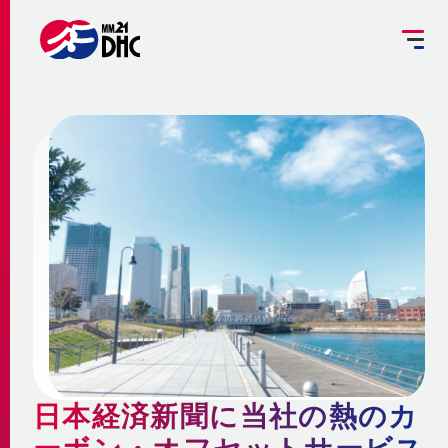
掘削工事を予定されている方へ
設備管理受託のご案内
お客さま専用ページ
JP
EN
大
中
小
INFORMATION
ご挨拶
みなとみらい21熱供給のサステナビリティ
お知らせ
事業概要 ～地域冷暖房とは～
企業情報
メディア
脱炭素への取組み
更新情報
地域冷暖房の仕組み
脱炭素関連サービスの提供
会社概要
メニューを閉じる
最新鋭設備の導入
熱供給
個別冷暖房との相違点
日本経済新聞に当社の熱のカ
省エネ・省コストの両立
事業沿革
地域冷暖房の特性