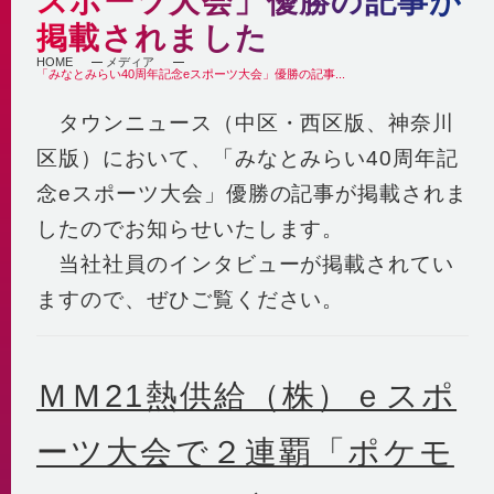
スポーツ大会」優勝の記事が
自社の取組み
街づくりへの貢献
掲載されました
企業理念・行動指針
BCP
経済性
HOME
メディア
「みなとみらい40周年記念eスポーツ大会」優勝の記事...
2030ビジョン
非常時を含めた安定供給
環境性
BCP基本計画
タウンニュース（中区・西区版、神奈川
みなとみらい21中央地区の地域冷暖房
決算情報・熱販売状況
地域連携
区版）において、「みなとみらい40周年記
供給エリア
各種公開情報
地域への参画
供給設備
念eスポーツ大会」優勝の記事が掲載されま
建築物省エネ法
教育機関との連携
センタープラント
したのでお知らせいたします。
地球温暖化対策計画書
地域貢献活動
第2プラント
当社社員のインタビューが掲載されてい
省エネ法 定期報告書・中長期計画書
第3プラント
人材育成と多様な働き方
ますので、ぜひご覧ください。
熱供給事業者別排出係数
主要設備
横浜市環境保全協定
取得認証
地域導管
パートナーシップ構築宣言
会社紹介動画
ＭＭ21熱供給（株）ｅスポ
1分でわかるみなとみらい21熱供給
ーツ大会で２連覇「ポケモ