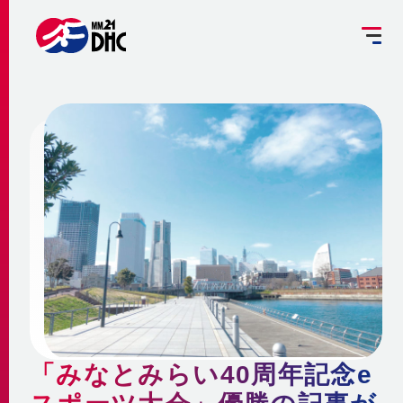
掘削工事を予定されている方へ
設備管理受託のご案内
お客さま専用ページ
JP
EN
大
中
小
INFORMATION
ご挨拶
みなとみらい21熱供給のサステナビリティ
お知らせ
事業概要 ～地域冷暖房とは～
企業情報
メディア
脱炭素への取組み
更新情報
地域冷暖房の仕組み
脱炭素関連サービスの提供
会社概要
メニューを閉じる
最新鋭設備の導入
熱供給
個別冷暖房との相違点
「みなとみらい40周年記念e
省エネ・省コストの両立
事業沿革
地域冷暖房の特性