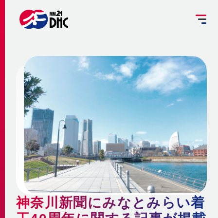
掘削工事を予定されている方へ
設備管理受託のご案内
お客さま専用ページ
JP
EN
大
中
小
INFORMATION
ご挨拶
みなとみらい21熱供給のサステナビリティ
お知らせ
事業概要 ～地域冷暖房とは～
企業情報
メディア
脱炭素への取組み
更新情報
地域冷暖房の仕組み
脱炭素関連サービスの提供
会社概要
メニューを閉じる
最新鋭設備の導入
熱供給
個別冷暖房との相違点
神奈川新聞にみなとみらい着
省エネ・省コストの両立
事業沿革
地域冷暖房の特性