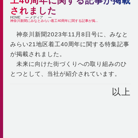
工40周年に関する記事が掲載
自社の取組み
街づくりへの貢献
されました
企業理念・行動指針
BCP
経済性
HOME
メディア
神奈川新聞にみなとみらい着工40周年に関する記事が掲...
2030ビジョン
非常時を含めた安定供給
環境性
BCP基本計画
神奈川新聞2023年11月8日号に、みなと
みなとみらい21中央地区の地域冷暖房
決算情報・熱販売状況
地域連携
みらい21地区着工40周年に関する特集記事
供給エリア
各種公開情報
地域への参画
供給設備
が掲載されました。
建築物省エネ法
教育機関との連携
センタープラント
未来に向けた街づくりへの取り組みのひ
地球温暖化対策計画書
地域貢献活動
第2プラント
とつとして、当社が紹介されています。
省エネ法 定期報告書・中長期計画書
第3プラント
人材育成と多様な働き方
熱供給事業者別排出係数
主要設備
以上
横浜市環境保全協定
取得認証
地域導管
パートナーシップ構築宣言
会社紹介動画
1分でわかるみなとみらい21熱供給